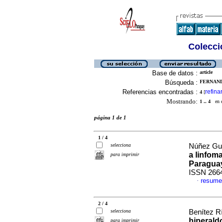
Colecció
Base de datos :
article
Búsqueda :
FERNAND
Referencias encontradas :
refina
4
[
Mostrando:
1 .. 4
en el
página 1 de 1
1 / 4
selecciona
Núñez Guer
a linfom
para imprimir
Paragua
ISSN 266
resume
·
2 / 4
selecciona
Benítez Rí
hiperald
para imprimir