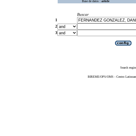
Base de datos :
article
Buscar
1
2
3
Search engin
BIREME/OPS/OMS - Centro Latinoameri