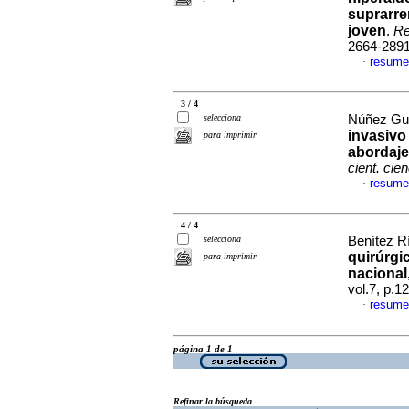
suprarre
joven
.
Re
2664-289
resume
·
3 / 4
selecciona
Núñez Guer
invasivo
para imprimir
abordaje
cient. cie
resume
·
4 / 4
selecciona
Benítez Rí
quirúrgic
para imprimir
nacional
vol.7, p.
resume
·
página 1 de 1
Refinar la búsqueda