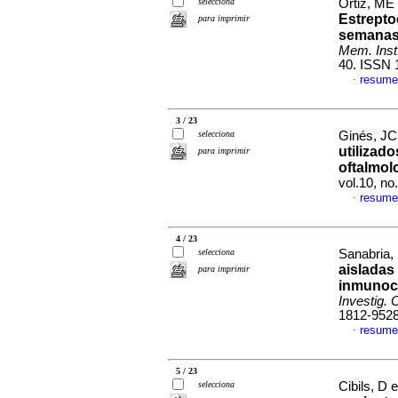
selecciona
Ortiz, ME 
Estrepto
para imprimir
semanas 
Mem. Inst.
40. ISSN 
resume
·
3 / 23
selecciona
Ginés, JC 
utilizad
para imprimir
oftalmol
vol.10, n
resume
·
4 / 23
selecciona
Sanabria, 
aisladas
para imprimir
inmunoc
Investig. 
1812-952
resume
·
5 / 23
selecciona
Cibils, D e