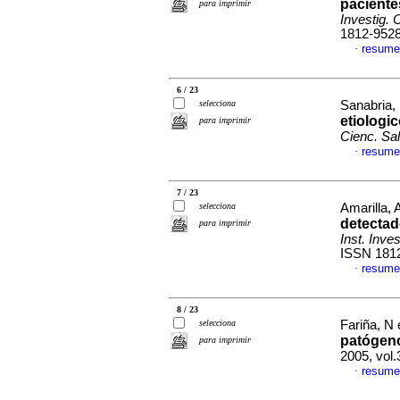
paciente
para imprimir
Investig. 
1812-952
resume
·
6 / 23
selecciona
Sanabria, 
etiologic
para imprimir
Cienc. Sa
resume
·
7 / 23
selecciona
Amarilla, A
detectad
para imprimir
Inst. Inve
ISSN 181
resume
·
8 / 23
selecciona
Fariña, N 
patógeno
para imprimir
2005, vol.
resume
·