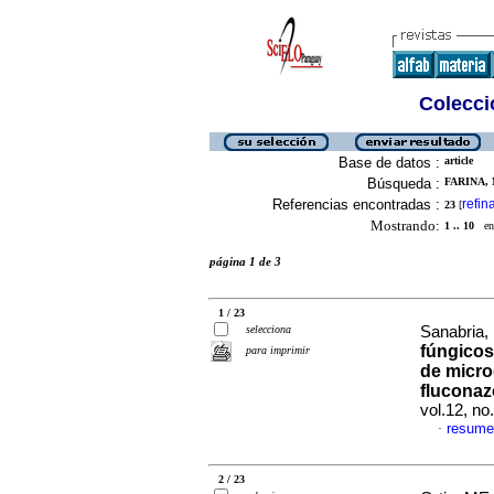
Colecció
Base de datos :
article
Búsqueda :
FARINA, N
Referencias encontradas :
refin
23
[
Mostrando:
1 .. 10
en 
página 1 de 3
1 / 23
selecciona
Sanabria, 
fúngicos
para imprimir
de micro
fluconaz
vol.12, n
resume
·
2 / 23