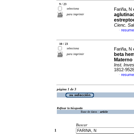
9 / 23
selecciona
Fariña, N 
aglutinac
para imprimir
estrepto
Cienc. Sa
resume
·
10 / 23
selecciona
Fariña, N 
beta hem
para imprimir
Materno I
Inst. Inve
1812-952
resume
·
página 1 de 3
Refinar la búsqueda
Base de datos :
article
Buscar
1