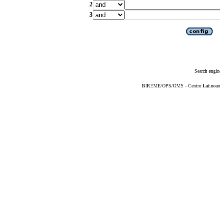
2
3
Search engin
BIREME/OPS/OMS - Centro Latinoameri