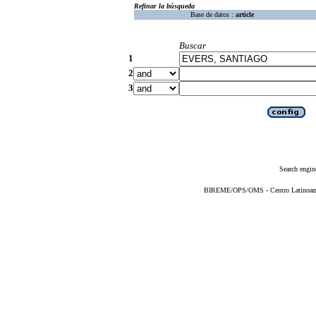
Refinar la búsqueda
Base de datos :
article
Buscar
1
2
3
Search engin
BIREME/OPS/OMS - Centro Latinoameri