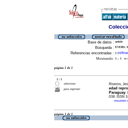
Colecció
Base de datos :
article
Búsqueda :
EVERS, S
Referencias encontradas :
refina
1
[
Mostrando:
1 .. 1
en el
página 1 de 1
1 / 1
selecciona
Riveros, Jes
edad repro
para imprimir
Paraguay
.
038. ISSN 
resumen 
·
página 1 de 1