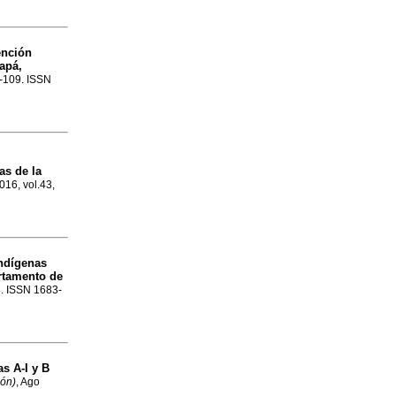
ención
apá,
3-109. ISSN
as de la
016, vol.43,
ndígenas
rtamento de
28. ISSN 1683-
s A-I y B
ión)
, Ago