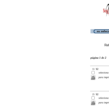
Ref
página 1 de 2
1 / 12
selecciona
para impr
2 / 12
selecciona
para impr