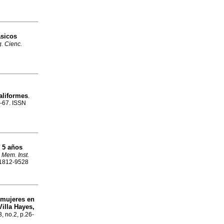
ásicos
g. Cienc.
aliformes
.
1-67. ISSN
 5 años
.
Mem. Inst.
N 1812-9528
 mujeres en
illa Hayes,
3, no.2, p.26-