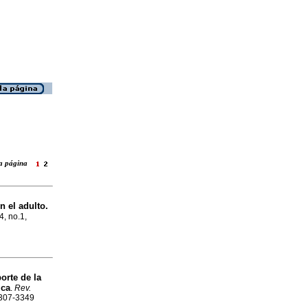
 la página
n el adulto.
4, no.1,
porte de la
ica
.
Rev.
 2307-3349