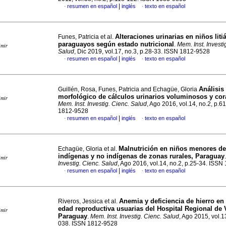
|
resumen en español
inglés
texto en español
·
·
Alteraciones urinarias en niños liti
Funes, Patricia et al.
paraguayos según estado nutricional
.
Mem. Inst. Investi
imir
Salud
, Dic 2019, vol.17, no.3, p.28-33. ISSN 1812-9528
|
resumen en español
inglés
texto en español
·
·
Análisis
Guillén, Rosa, Funes, Patricia and Echagüe, Gloria
morfológico de cálculos urinarios voluminosos y cor
imir
Mem. Inst. Investig. Cienc. Salud
, Ago 2016, vol.14, no.2, p.6
1812-9528
|
resumen en español
inglés
texto en español
·
·
Malnutrición en niños menores de
Echagüe, Gloria et al.
indígenas y no indígenas de zonas rurales, Paraguay
imir
Investig. Cienc. Salud
, Ago 2016, vol.14, no.2, p.25-34. ISS
|
resumen en español
inglés
texto en español
·
·
Anemia y deficiencia de hierro en
Riveros, Jessica et al.
edad reproductiva usuarias del Hospital Regional de V
imir
Paraguay
.
Mem. Inst. Investig. Cienc. Salud
, Ago 2015, vol.1
038. ISSN 1812-9528