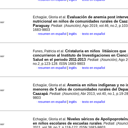
Evaluación de anemia post interv
Echagüe, Gloria et al.
nutricional en niños de comunidades rurales de Caaz
imir
Paraguay
.
Pediatr. (Asunción)
, Ago 2019, vol.46, no.2, p.10
1683-9803
|
resumen en español
inglés
texto en español
·
·
Cristaluria en niños litiásicos que
Funes, Patricia et al.
concurrieron al Instituto de Investigaciones en Cienci
imir
Salud en el periodo 2011-2013
.
Pediatr. (Asunción)
, Ago 2
no.2, p.123-128. ISSN 1683-9803
|
resumen en español
inglés
texto en español
·
·
Anemia en niños indígenas y no i
Echagüe, Gloria et al.
menores de 5 años de comunidades rurales del Depa
imir
Caazapá
.
Pediatr. (Asunción)
, Abr 2013, vol.40, no.1, p.19-
9803
|
resumen en español
inglés
texto en español
·
·
Niveles séricos de Apolipoproteína
Echagüe, Gloria et al.
en niños escolares de escuelas rurales
.
Pediatr. (Asunc
imir
2011, vol.38, no.2, p.118-122. ISSN 1683-9803