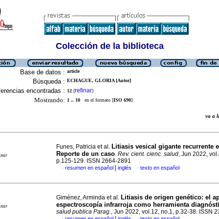
Colección de la biblioteca
Base de datos :
article
Búsqueda :
ECHAGUE, GLORIA [Autor]
erencias encontradas :
refinar
12
[
]
Mostrando:
1 .. 10
en el formato [
ISO 690
]
va a
Litiasis vesical gigante recurrente e
Funes, Patricia et al.
Reporte de un caso
.
Rev. cient. cienc. salud
, Jun 2022, vol.
imir
p.125-129. ISSN 2664-2891
|
resumen en español
inglés
texto en español
·
·
Litiasis de origen genético: el a
Giménez, Arminda et al.
espectroscopía infrarroja como herramienta diagnóst
imir
salud publica Parag.
, Jun 2022, vol.12, no.1, p.32-38. ISSN
|
resumen en español
inglés
texto en español
·
·