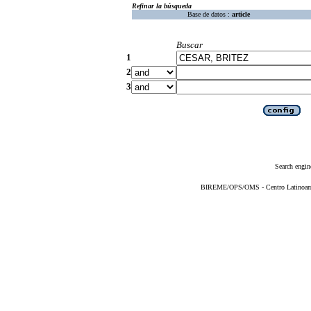
Refinar la búsqueda
Base de datos :
article
Buscar
1
2
3
Search engin
BIREME/OPS/OMS - Centro Latinoameri