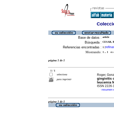
Colecció
Base de datos :
article
Búsqueda :
CESAR, B
Referencias encontradas :
refina
1
[
Mostrando:
1 .. 1
en el
página 1 de 1
1 / 1
selecciona
Roger, Gonz
gingivitis 
para imprimir
leucemia f
ISSN 2226-
resumen 
·
página 1 de 1