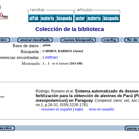
Colección de la biblioteca
Base de datos :
article
Búsqueda :
CARMEN, BARRIOS [Autor]
erencias encontradas :
refinar
1
[
]
Mostrando:
1 .. 1
en el formato [
ISO 690
]
Sistema automatizado de desove
Rodrigo, Romero et al.
fertilización para la obtención de alevines de Pacú (
P
imir
mesopotamicus
) en Paraguay
.
Compend. cienc. vet
, Jun 
no.1, p.26-31. ISSN 2226-1761
|
resumen en español
inglés
texto en español
·
·