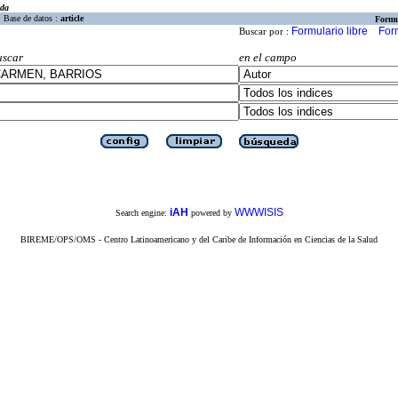
eda
Base de datos :
article
Formu
Formulario libre
For
Buscar por :
uscar
en el campo
iAH
WWWISIS
Search engine:
powered by
BIREME/OPS/OMS - Centro Latinoamericano y del Caribe de Información en Ciencias de la Salud