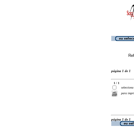
Ref
página 1 de 1
1 / 1
selecciona
para impr
página 1 de 1