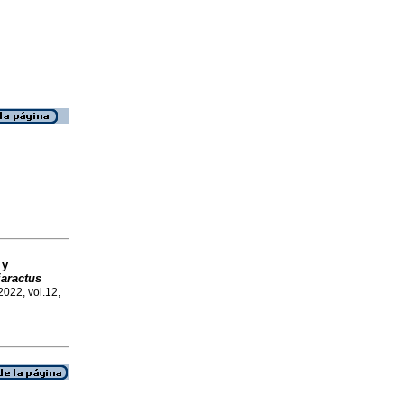
 y
iaractus
2022, vol.12,