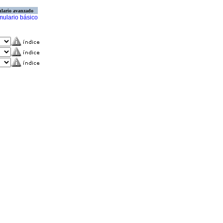
lario avanzado
mulario básico