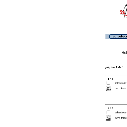
Ref
página 1 de 1
1 / 3
selecciona
para impr
2 / 3
selecciona
para impr