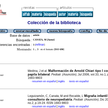
Colección de la biblioteca
Base de datos :
article
Búsqueda :
CANATA, M [Autor]
erencias encontradas :
refinar
3
[
]
Mostrando:
1 .. 3
en el formato [
ISO 690
]
Malformación de Arnold Chiari tipo I c
Medina, J et al.
papila bilateral
.
Pediatr. (Asunción)
, Jul 2006, vol.33, no.1,
imir
1683-9803
|
resumen en español
inglés
texto en español
·
·
Migraña infantil
Leguizamón, C, Canata, M and Recalde, L
consultorio de neuropediatría
.
Pediatr. (Asunción)
, Dic 2
imir
no.2, p.19-24. ISSN 1683-9803
|
resumen en español
inglés
texto en español
·
·