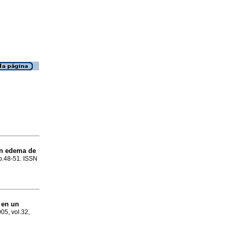
on edema de
 p.48-51. ISSN
 en un
005, vol.32,