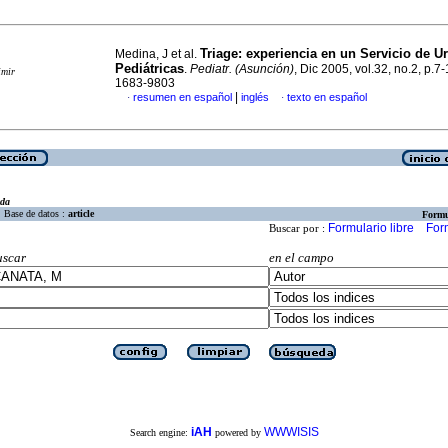
Triage: experiencia en un Servicio de U
Medina, J et al.
Pediátricas
.
Pediatr. (Asunción)
, Dic 2005, vol.32, no.2, p.7
imir
1683-9803
|
resumen en español
inglés
texto en español
·
·
eda
Base de datos :
article
Formu
Formulario libre
For
Buscar por :
uscar
en el campo
iAH
WWWISIS
Search engine:
powered by