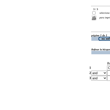
3 / 3
selecciona
para impr
página 1 de 1
Refinar la búsqu
B
1
2
3