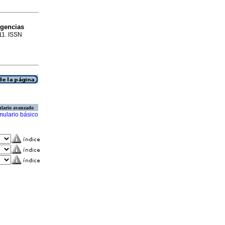
rgencias
-11. ISSN
lario avanzado
mulario básico