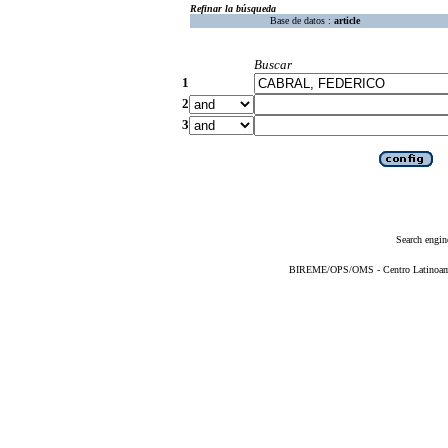
Refinar la búsqueda
Base de datos :
article
Buscar
1
2
3
Search engin
BIREME/OPS/OMS - Centro Latinoameri