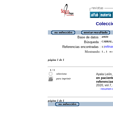
Colecció
Base de datos :
article
Búsqueda :
CABRAL, 
Referencias encontradas :
refina
1
[
Mostrando:
1 .. 1
en el
página 1 de 1
1 / 1
selecciona
Ayala León, 
en pacient
para imprimir
referencia
2020, vol.7
resumen 
·
página 1 de 1