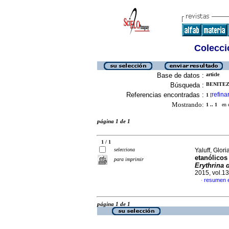
Colecció
Base de datos :
article
Búsqueda :
BENITEZ,
Referencias encontradas :
refina
1
[
Mostrando:
1 .. 1
en el
página 1 de 1
1 / 1
selecciona
Yaluff, Glori
etanólicos
para imprimir
Erythrina
2015, vol.1
resumen 
·
página 1 de 1