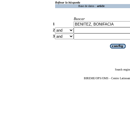
Refinar la búsqueda
Base de datos :
article
Buscar
1
2
3
Search engin
BIREME/OPS/OMS - Centro Latinoameri