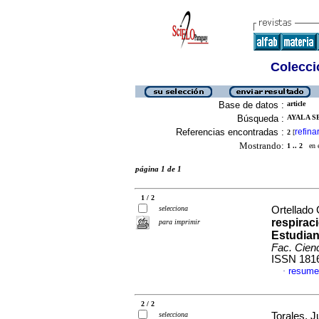
Colecció
Base de datos :
article
Búsqueda :
AYALA SE
Referencias encontradas :
refina
2
[
Mostrando:
1 .. 2
en el
página 1 de 1
1 / 2
selecciona
Ortellado 
respirac
para imprimir
Estudian
Fac. Cien
ISSN 181
resume
·
2 / 2
selecciona
Torales, J