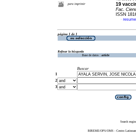
19 vacci
para imprimir
Fac. Cien
ISSN 181
resume
·
página 1 de 1
Refinar la búsqueda
Base de datos :
article
Buscar
1
2
3
Search engin
BIREME/OPS/OMS - Centro Latinoameri