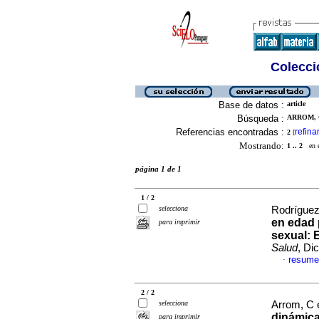
Colecció
Base de datos :
article
Búsqueda :
ARROM, C
Referencias encontradas :
refina
2
[
Mostrando:
1 .. 2
en el
página 1 de 1
1 / 2
selecciona
Rodríguez,
en edad 
para imprimir
sexual
:
Salud
, Di
resume
·
2 / 2
selecciona
Arrom, C e
dinámica
para imprimir