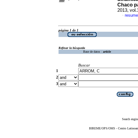
Chaco p
2013, vol.
resume
·
página 1 de 1
Refinar la búsqueda
Base de datos :
article
Buscar
1
2
3
Search engin
BIREME/OPS/OMS - Centro Latinoameri