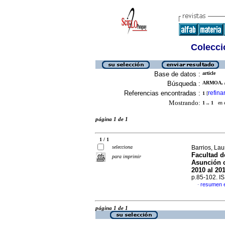
Colecció
Base de datos :
article
Búsqueda :
ARMOA, A
Referencias encontradas :
refina
1
[
Mostrando:
1 .. 1
en el
página 1 de 1
1 / 1
selecciona
Barrios, Lau
Facultad d
para imprimir
Asunción c
2010 al 20
p.85-102. I
resumen 
·
página 1 de 1