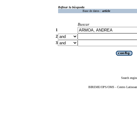
Refinar la búsqueda
Base de datos :
article
Buscar
1
2
3
Search engin
BIREME/OPS/OMS - Centro Latinoameri