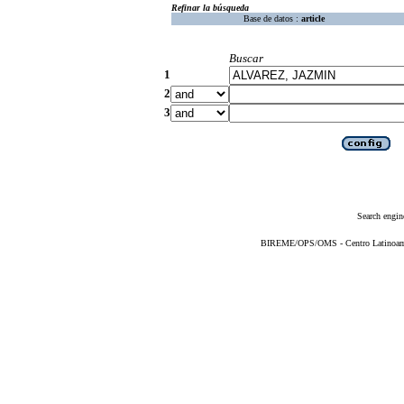
Refinar la búsqueda
Base de datos :
article
Buscar
1
2
3
Search engin
BIREME/OPS/OMS - Centro Latinoameri