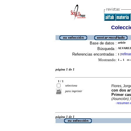
Colecció
Base de datos :
article
Búsqueda :
ALVAREZ,
Referencias encontradas :
refina
1
[
Mostrando:
1 .. 1
en el
página 1 de 1
1 / 1
selecciona
Flores, Jorge
con dos ar
para imprimir
Primer cas
(Asunción)
,
resumen 
·
página 1 de 1