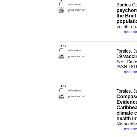
selecciona
Barrios Co
psychome
para imprimir
the Brief
populati
vol.55, n
resume
·
3 / 4
selecciona
Torales, J
19 vacci
para imprimir
Fac. Cien
ISSN 181
resume
·
4 / 4
selecciona
Torales, J
Compassi
para imprimir
Evidence
Caribbea
climate 
health in
(Asunción
resume
·