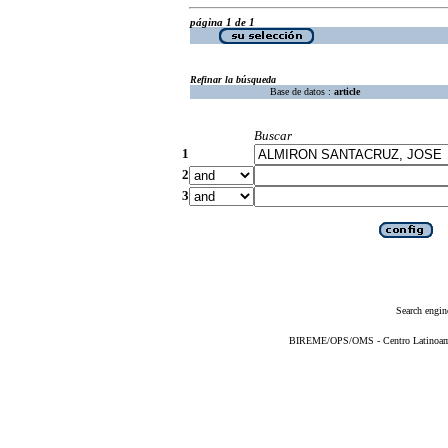
página 1 de 1
Refinar la búsqueda
Base de datos :
article
Buscar
1
2
3
Search engin
BIREME/OPS/OMS - Centro Latinoameri