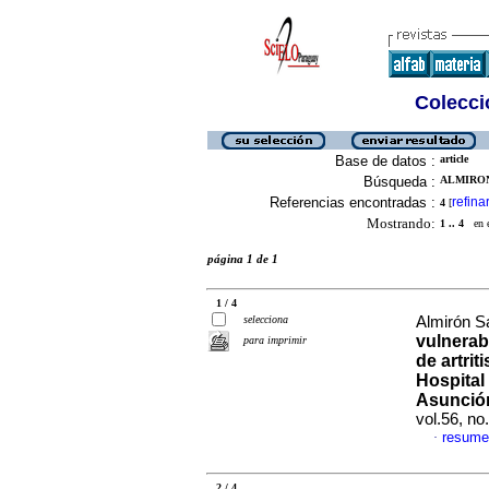
Colecció
Base de datos :
article
Búsqueda :
ALMIRON
Referencias encontradas :
refina
4
[
Mostrando:
1 .. 4
en el
página 1 de 1
1 / 4
selecciona
Almirón Sa
vulnerab
para imprimir
de artrit
Hospital
Asunció
vol.56, n
resume
·
2 / 4