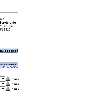
ermo
Servicio de
20
.
An. Fac.
SSN 1816-
lario avanzado
mulario básico