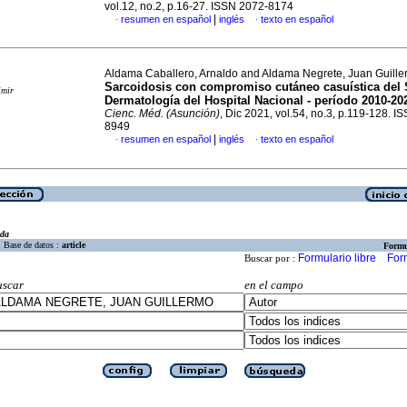
vol.12, no.2, p.16-27. ISSN 2072-8174
|
resumen en español
inglés
texto en español
·
·
Aldama Caballero, Arnaldo and Aldama Negrete, Juan Guill
Sarcoidosis con compromiso cutáneo casuística del 
imir
Dermatología del Hospital Nacional - período 2010-20
Cienc. Méd. (Asunción)
, Dic 2021, vol.54, no.3, p.119-128. I
8949
|
resumen en español
inglés
texto en español
·
·
eda
Base de datos :
article
Formu
Formulario libre
For
Buscar por :
uscar
en el campo