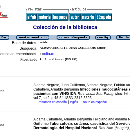
Colección de la biblioteca
Base de datos :
article
Búsqueda :
ALDAMA NEGRETE, JUAN GUILLERMO [Autor]
erencias encontradas :
refinar
3
[
]
Mostrando:
1 .. 3
en el formato [
ISO 690
]
Aldama Negrete, Juan Guillermo, Aldama Negrete, Fabián a
Infecciones mucocutáneas 
Caballero, Arnaldo Benjamin
imir
pacientes con VIH/SIDA
.
Rev. virtual Soc. Parag. Med. Int.
vol.7, no.2, p.48-54. ISSN 2312-3893
|
resumen en español
inglés
texto en español
·
·
Aldama Caballero, Arnaldo Benjamín Feliciano and Aldama N
Tuberculosis cutánea: casuística del Servici
Guillermo
imir
Dermatología del Hospital Nacional
.
Rev. Nac. (Itauguá)