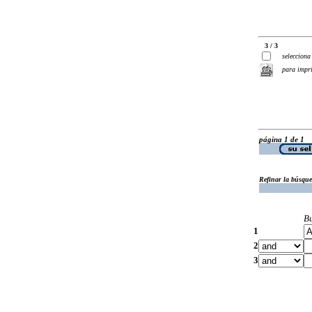
3 / 3
selecciona
para impr
página 1 de 1
Refinar la búsqu
B
1
2
3