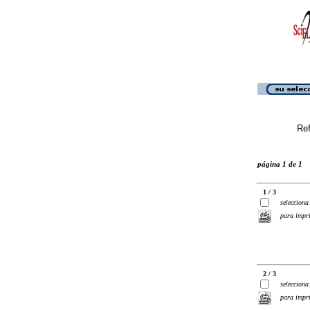
Ref
página 1 de 1
1 / 3
selecciona
para impr
2 / 3
selecciona
para impr