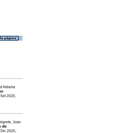
nd Aldama
en
, Set 2020,
egrete, Juan
o de
, Dic 2020,