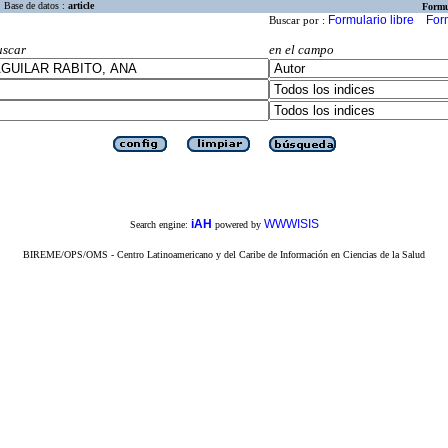
Base de datos :
article
Formu
Formulario libre
For
Buscar por :
uscar
en el campo
iAH
WWWISIS
Search engine:
powered by
BIREME/OPS/OMS - Centro Latinoamericano y del Caribe de Información en Ciencias de la Salud