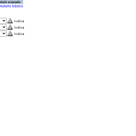
lario avanzado
mulario básico