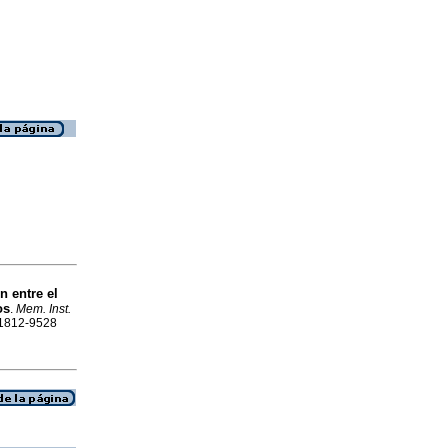
n entre el
os
.
Mem. Inst.
N 1812-9528