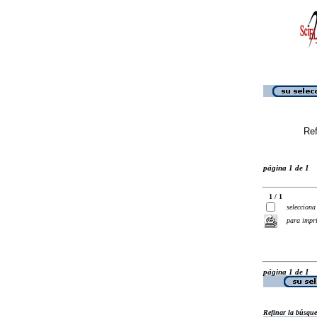
Ref
página 1 de 1
1 / 1
selecciona
para impr
página 1 de 1
Refinar la búsqu