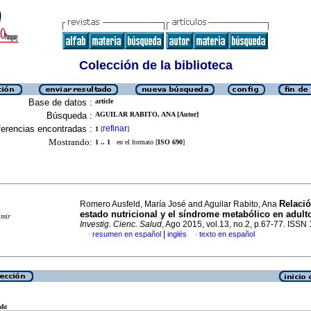
Colección de la biblioteca
Base de datos :
article
Búsqueda :
AGUILAR RABITO, ANA [Autor]
erencias encontradas :
refinar
1
[
]
Mostrando:
1 .. 1
en el formato [
ISO 690
]
Relació
Romero Ausfeld, María José and Aguilar Rabito, Ana
estado nutricional y el síndrome metabólico en adult
imir
Investig. Cienc. Salud
, Ago 2015, vol.13, no.2, p.67-77. ISS
|
resumen en español
inglés
texto en español
·
·
eda