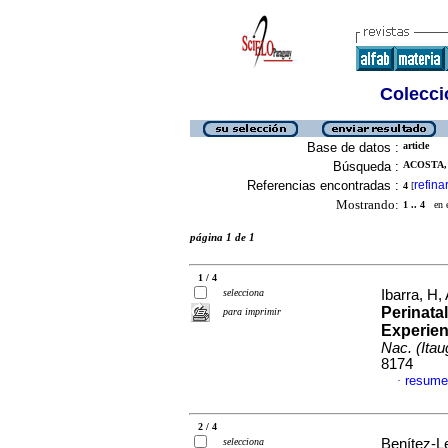
Colecció
Base de datos :
article
Búsqueda :
ACOSTA, 
Referencias encontradas :
refina
4
[
Mostrando:
1 .. 4
en el
página 1 de 1
1 / 4
selecciona
Ibarra, H,
Perinata
para imprimir
Experien
Nac. (Itau
8174
resume
·
2 / 4
selecciona
Benítez-L