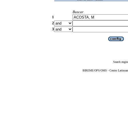
Buscar
1
2
3
Search engin
BIREME/OPS/OMS - Centro Latinoameri