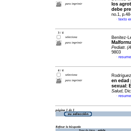
los agrot
para imprimir
debe pre
no.1, p.4
texto e
·
3 / 4
Benítez-L
selecciona
Malforma
para imprimir
Pediatr. (
9803
resume
·
4 / 4
selecciona
Rodríguez,
en edad 
para imprimir
sexual
:
Salud
, Di
resume
·
página 1 de 1
Refinar la búsqueda
Base de datos :
article