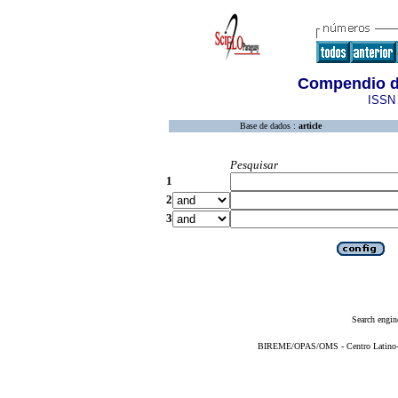
Compendio de
ISSN 
Base de dados :
article
Pesquisar
1
2
3
Search engin
BIREME/OPAS/OMS - Centro Latino-Am